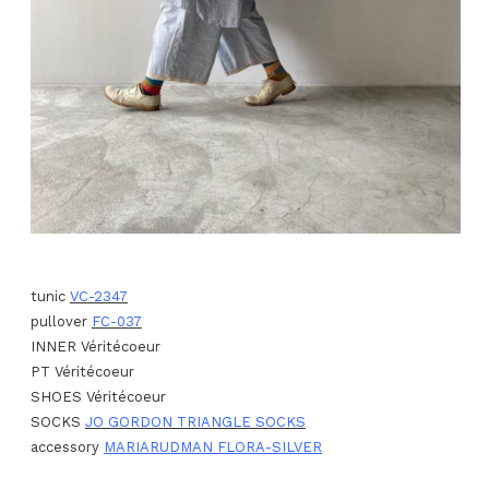
tunic
VC-2347
pullover
FC-037
INNER Véritécoeur
PT Véritécoeur
SHOES Véritécoeur
SOCKS
JO GORDON TRIANGLE SOCKS
accessory
MARIARUDMAN FLORA-SILVER