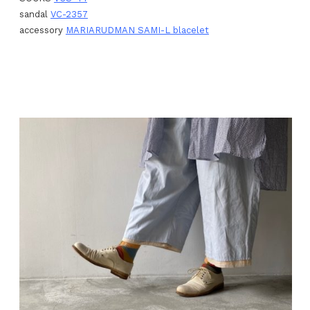
sandal
VC-2357
accessory
MARIARUDMAN SAMI-L blacelet