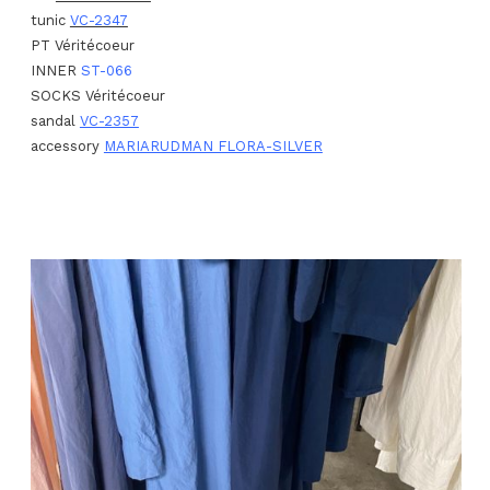
tunic
VC-2347
PT Véritécoeur
INNER
ST-066
SOCKS Véritécoeur
sandal
VC-2357
accessory
MARIARUDMAN FLORA-SILVER