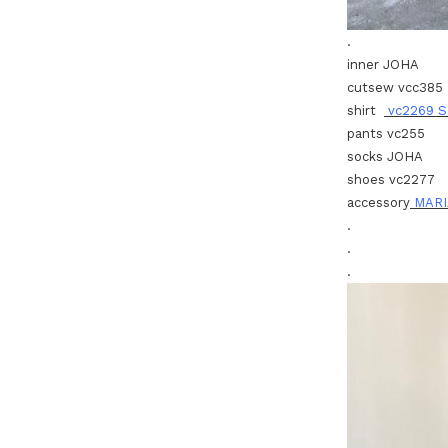
.
inner JOHA
cutsew vcc385
shirt
vc2269 S
pants vc255
socks JOHA
shoes vc2277
accessory
MAR
.
.
.