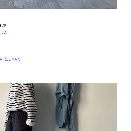
 L/S
T.D
IA RUDMAN