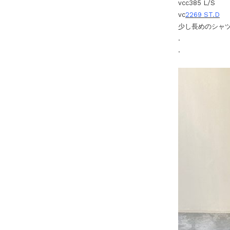
vcc385 L/S
vc
2269 ST.D
少し長めのシャ
.
.