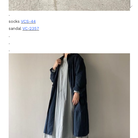
.
socks
VCS-44
sandal
VC-2357
.
.
.