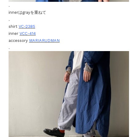
.
innerはgrayを重ねて
.
shirt
VC-2385
inner
VCC-414
accessory
MARIARUDMAN
.