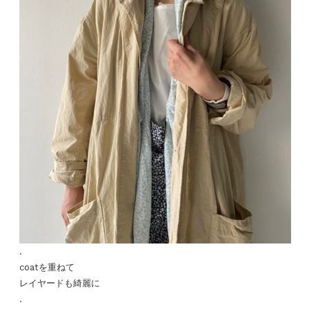
.
coatを重ねて
レイヤードも綺麗に
.