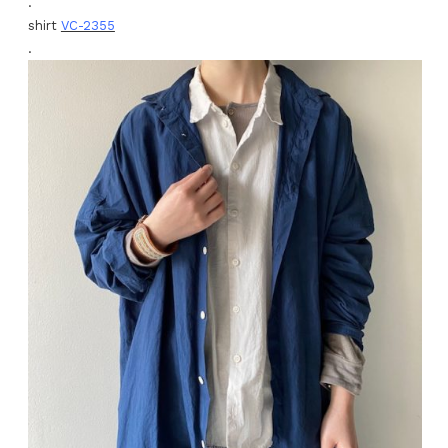
.
shirt
VC-2355
.