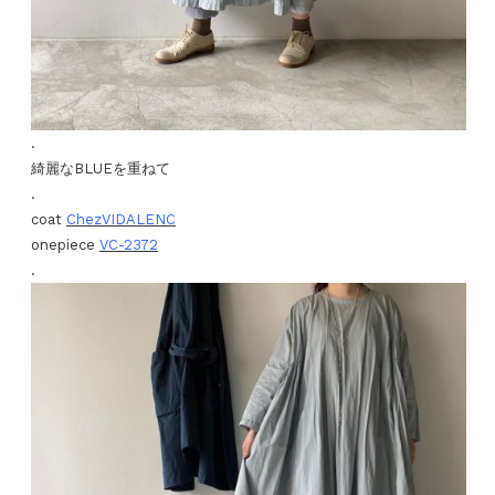
.
綺麗なBLUEを重ねて
.
coat
ChezVIDALENC
onepiece
VC-2372
.