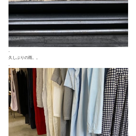
.
久しぶりの雨。。
.