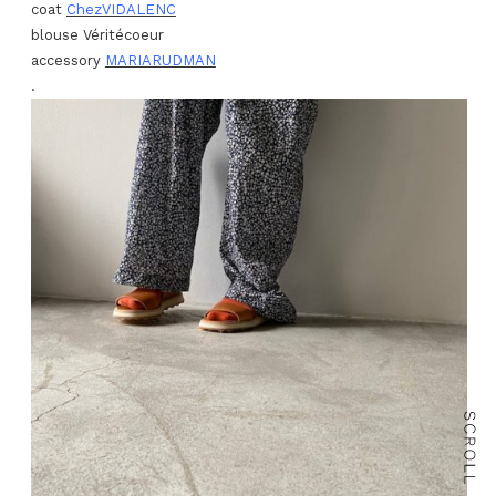
coat
ChezVIDALENC
blouse Véritécoeur
accessory
MARIARUDMAN
.