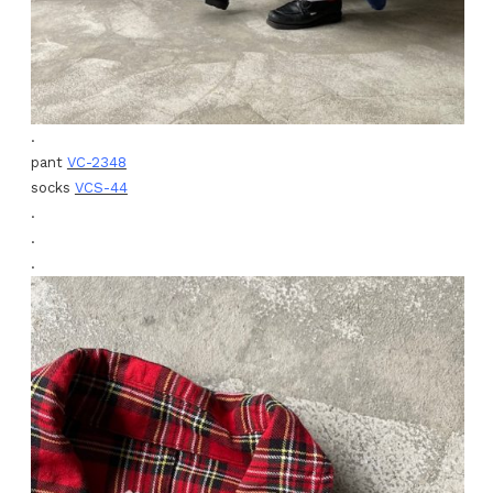
.
pant
VC-2348
socks
VCS-44
.
.
.