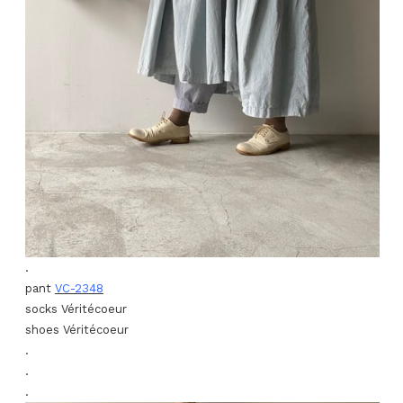
.
pant
VC-2348
socks Véritécoeur
shoes Véritécoeur
.
.
.