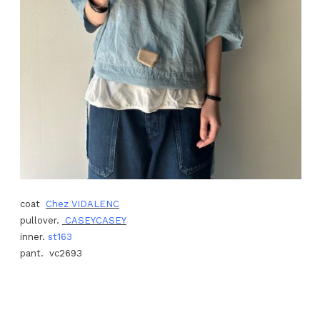
coat
Chez VIDALENC
pullover.
CASEYCASEY
inner.
st163
pant. vc2693
.