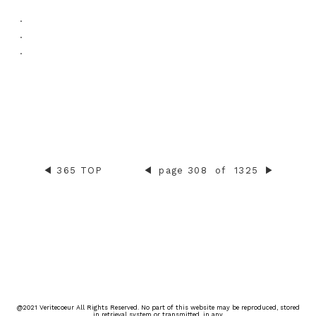
.
.
.
◀︎
365 TOP
◀︎
page 308
of
1325
▶︎
@2021 Veritecoeur All Rights Reserved. No part of this website may be reproduced, stored
in retrieval system or transmitted, in any