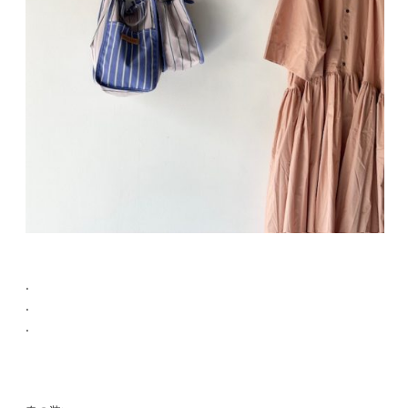
.
.
.