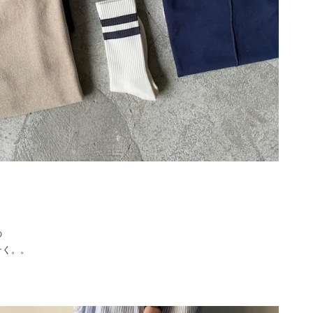
の
そく。。