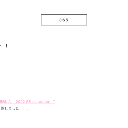
365
rt ！
IGLIA -2022 SS collection- “
ト致しました ♩♩