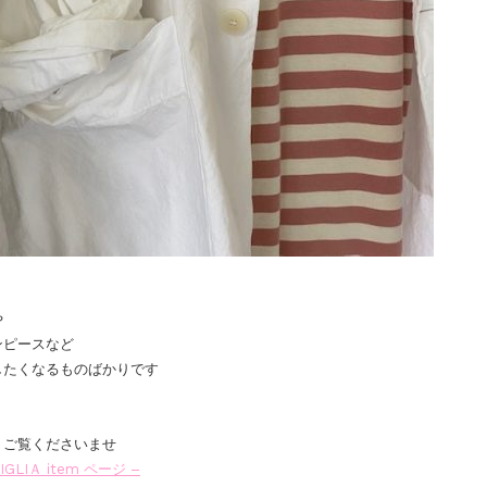
や
ンピースなど
したくなるものばかりです
りご覧くださいませ
MIGLIＡ item ページ –