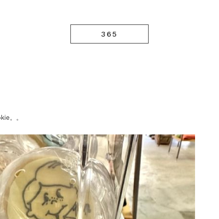
365
kie。。