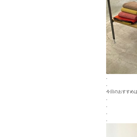
.
.
今日のおすすめ
.
.
.
.