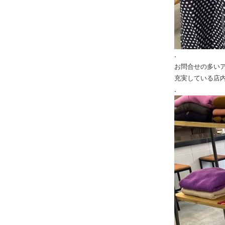
.
お問合せの多い
充実している店
.