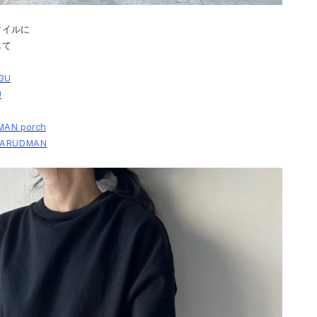
タイルに
して
3U
U
AN porch
IARUDMAN