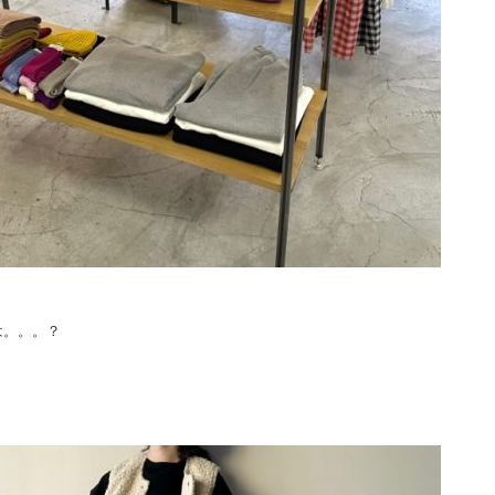
は。。。？