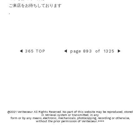
ご来店をお待ちしております
.
◀︎
365 TOP
◀︎
page 893
of
1325
▶︎
@2021 Veritecoeur All Rights Reserved. No part of this website may be reproduced, stored
in retrieval system or transmitted, in any
form or by any means, electronic, mechanicals, photocopying, recording or otherwise,
without the prior permission of Veritecoeur..++++