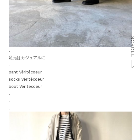
.
足元はカジュアルに
.
pant Véritécoeur
socks Véritécoeur
boot Véritécoeur
.
.
.