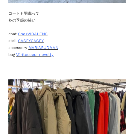
.
コートも羽織って
冬の季節の装い
.
coat
ChezVIDALENC
stall
CASEYCASEY
accessory
MARIARUDMAN
bag
Véritécoeur novelty
.
.
.