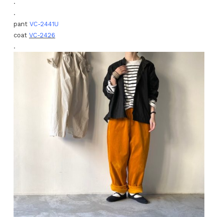
.
.
pant
VC-2441U
coat
VC-2426
.