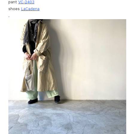
pant
VC-2403
shoes
LaCadena
.