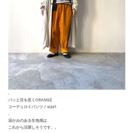
.
パッと目を惹くORANGE
コーデュロイパンツ / size1
.
温かみのある生地感は
これから活躍しそうです。。