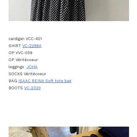
cardigan VCC-401
SHIRT
VC-2298A
OP VVC-059
OP Véritécoeur
leggings
JOHA
SOCKS Véritécoeur
BAG
ISAAC REINA Soft tote bag
BOOTS
VC-2320