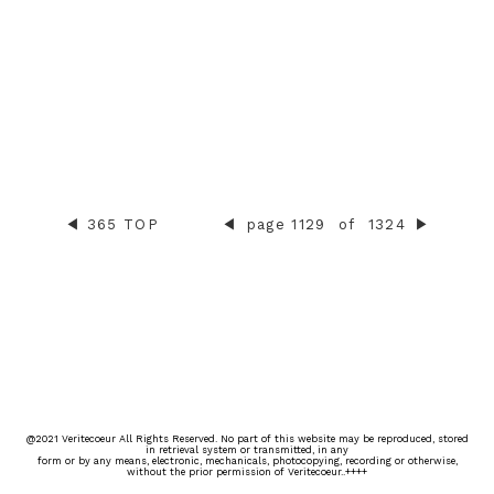
◀︎
365 TOP
◀︎
page 1129
of
1324
▶︎
@2021 Veritecoeur All Rights Reserved. No part of this website may be reproduced, stored
in retrieval system or transmitted, in any
form or by any means, electronic, mechanicals, photocopying, recording or otherwise,
without the prior permission of Veritecoeur..++++