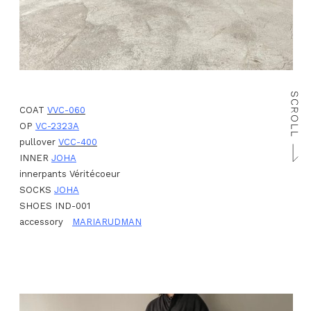
COAT
VVC-060
OP
VC-2323A
pullover
VCC-400
INNER
JOHA
innerpants Véritécoeur
SOCKS
JOHA
SHOES IND-001
accessory
MARIARUDMAN