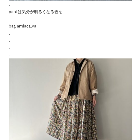
.
pantは気分が明るくなる色を
.
bag amiacalva
.
.
.
.