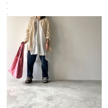
.
.
.