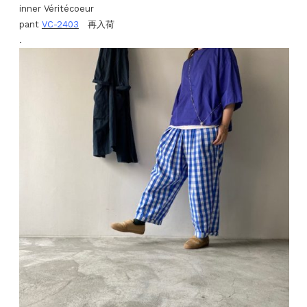
inner Véritécoeur
pant
VC-2403
再入荷
.