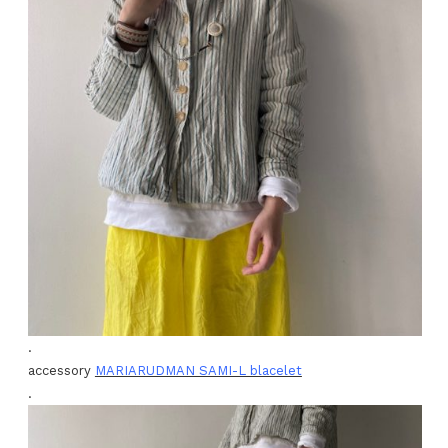
.
accessory
MARIARUDMAN SAMI-L blacelet
.