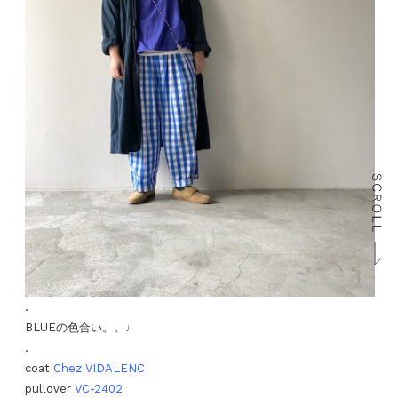
.
BLUEの色合い。。♩
.
coat
Chez VIDALENC
pullover
VC-2402