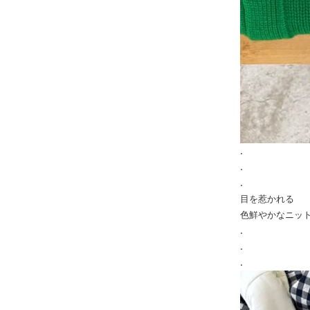
.
.
.
目を惹かれる
色鮮やかなニッ
.
.
.