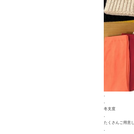
.
.
冬支度
.
たくさんご用意
.