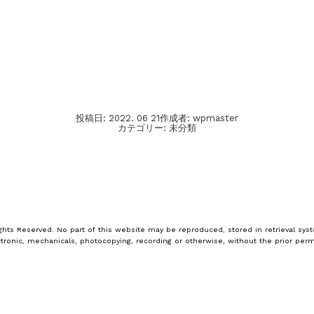
投稿日:
2022. 06 21
作成者:
wpmaster
カテゴリー:
未分類
ghts Reserved. No part of this website may be reproduced, stored in retrieval syst
tronic, mechanicals, photocopying, recording or otherwise, without the prior perm