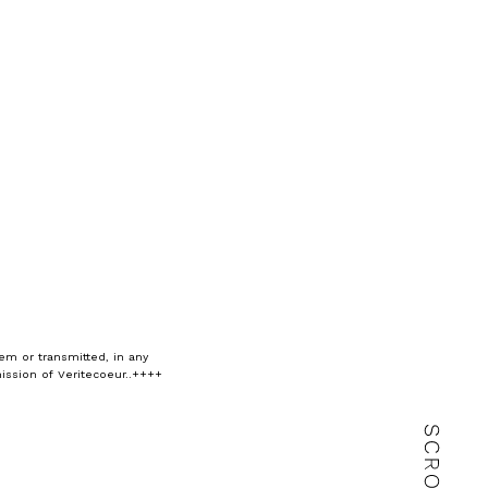
em or transmitted, in any
ission of Veritecoeur..++++